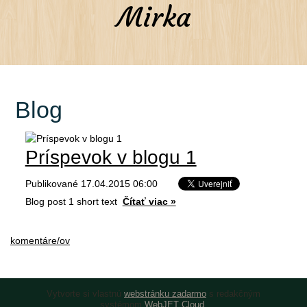
Mirka
Blog
Príspevok v blogu 1
Publikované 17.04.2015 06:00
Blog post 1 short text
Čítať viac »
komentáre/ov
Vytvorte si vlastnú
webstránku zadarmo
s redakčným
systémom
WebJET Cloud
.