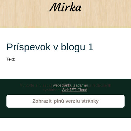
Mirka
Príspevok v blogu 1
Text:
Vytvorte si vlastnú
webstránku zadarmo
s redakčným
systémom
WebJET Cloud
.
Zobraziť plnú verziu stránky