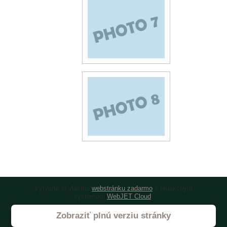
Vytvorte si vlastnú
webstránku zadarmo
s redakčným
systémom
WebJET Cloud
.
Zobraziť plnú verziu stránky